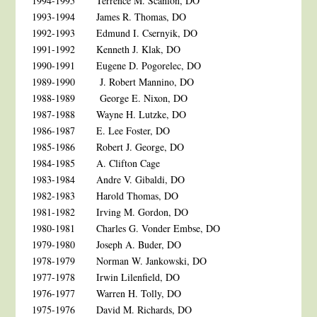
1994-1995
Terrence M. Scanlon, DO
1993-1994
James R. Thomas, DO
1992-1993
Edmund I. Csernyik, DO
1991-1992
Kenneth J. Klak, DO
1990-1991
Eugene D. Pogorelec, DO
1989-1990
J. Robert Mannino, DO
1988-1989
George E. Nixon, DO
1987-1988
Wayne H. Lutzke, DO
1986-1987
E. Lee Foster, DO
1985-1986
Robert J. George, DO
1984-1985
A. Clifton Cage
1983-1984
Andre V. Gibaldi, DO
1982-1983
Harold Thomas, DO
1981-1982
Irving M. Gordon, DO
1980-1981
Charles G. Vonder Embse, DO
1979-1980
Joseph A. Buder, DO
1978-1979
Norman W. Jankowski, DO
1977-1978
Irwin Lilenfield, DO
1976-1977
Warren H. Tolly, DO
1975-1976
David M. Richards, DO